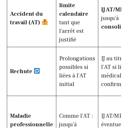
limite
IJ AT/MP
Accident du
calendaire
jusqu’à
travail (AT)
tant que
consolida
l’arrêt est
justifié
Prolongations
IJ au titre
possibles si
l’AT si lien
Rechute
liées à l’AT
médical
initial
confirmé
Maladie
Comme l’AT :
IJ AT/MP, 
professionnelle
jusqu’à
éventuelle