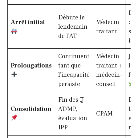
Déc
Débute le
Arrêt initial
Médecin
cer
lendemain
traitant
soi
de l’AT
im
Continuent
Médecin
Jus
Prolongations
tant que
traitant +
lim
l’incapacité
médecin-
fon
persiste
conseil
Fin des IJ
De
Consolidation
AT/MP,
ba
CPAM
évaluation
env
IPP
re