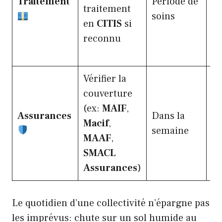
Traitement
Période de
E
traitement
soins
pu
en
CITIS
si
reconnu
Vérifier la
couverture
(ex:
MAIF
,
Assurances
Dans la
Macif
,
A
semaine
MAAF
,
SMACL
Assurances
)
Le quotidien d’une collectivité n’épargne pas
les imprévus: chute sur un sol humide au