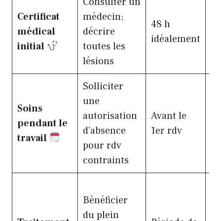
Consulter un
Certificat
médecin;
48 h
médical
décrire
A
idéalement
initial
toutes les
lésions
Solliciter
une
Soins
autorisation
Avant le
pendant le
Ag
d’absence
1er rdv
travail
pour rdv
contraints
Bénéficier
du plein