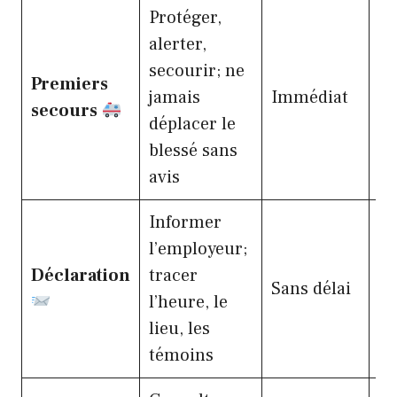
Protéger,
alerter,
Éq
secourir; ne
Premiers
SS
jamais
Immédiat
secours
co
déplacer le
fo
blessé sans
avis
Informer
l’employeur;
Déclaration
tracer
Ag
Sans délai
l’heure, le
en
lieu, les
témoins