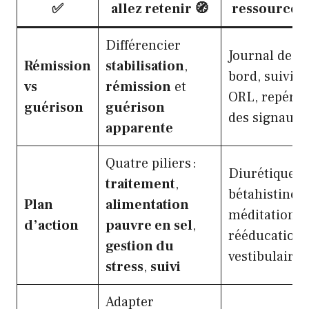
✅
allez retenir 🧭
ressources 
Différencier
Journal de
Rémission
stabilisation
,
bord, suivi
vs
rémission
et
ORL, repéra
guérison
guérison
des signaux 
apparente
Quatre piliers :
Diurétiques,
traitement
,
bétahistine,
Plan
alimentation
méditation,
d’action
pauvre en sel
,
rééducation
gestion du
vestibulaire 
stress
,
suivi
Adapter