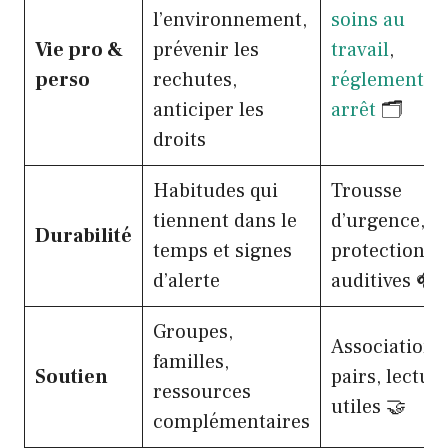
l’environnement,
soins au
Vie pro &
prévenir les
travail
,
perso
rechutes,
réglementat
anticiper les
arrêt
🗂️
droits
Habitudes qui
Trousse
tiennent dans le
d’urgence,
Durabilité
temps et signes
protections
d’alerte
auditives 🎧
Groupes,
Associations
familles,
Soutien
pairs, lectur
ressources
utiles 🤝
complémentaires