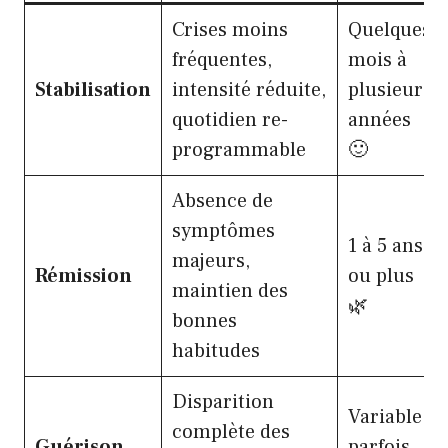
Crises moins
Quelques
fréquentes,
mois à
Stabilisation
intensité réduite,
plusieurs
quotidien re-
années
programmable
🙂
Absence de
symptômes
1 à 5 ans
majeurs,
Rémission
ou plus
maintien des
🌿
bonnes
habitudes
Disparition
Variable,
complète des
Guérison
parfois