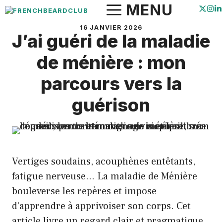
Aller
MENU
au
16 JANVIER 2026
contenu
J’ai guéri de la maladie
de ménière : mon
parcours vers la
guérison
Vertiges soudains, acouphènes entêtants,
fatigue nerveuse… La maladie de Ménière
bouleverse les repères et impose
d’apprendre à apprivoiser son corps. Cet
article livre un regard clair et pragmatique