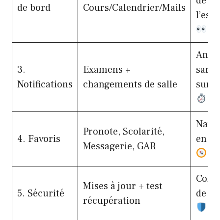
de
de bord
Cours/Calendrier/Mails
l’esse
Antic
3.
Examens +
sans
Notifications
changements de salle
surc
Navig
Pronote, Scolarité,
4. Favoris
en 2 
Messagerie, GAR
Conti
Mises à jour + test
5. Sécurité
de se
récupération