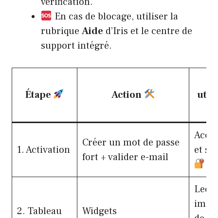
vérification.
En cas de blocage, utiliser la
rubrique
Aide
d’Iris et le centre de
support intégré.
G
Étape
Action
util
Accès
Créer un mot de passe
1. Activation
et sé
fort + valider e-mail
Lect
immé
2. Tableau
Widgets