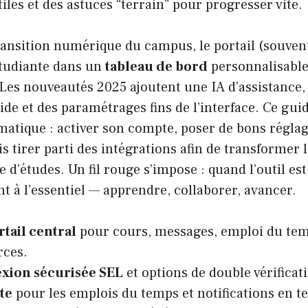
les et des astuces “terrain” pour progresser vite.
ransition numérique du campus, le portail (souven
étudiante dans un
tableau de bord
personnalisable
 Les nouveautés 2025 ajoutent une IA d’assistance,
ide et des paramétrages fins de l’interface. Ce gu
matique : activer son compte, poser de bons régla
uis tirer parti des intégrations afin de transformer
e d’études. Un fil rouge s’impose : quand l’outil est
ent à l’essentiel — apprendre, collaborer, avancer.
tail central
pour cours, messages, emploi du temp
rces.
xion sécurisée SEL
et options de double vérificat
te
pour les emplois du temps et notifications en t