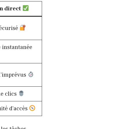
n direct
écurisé
 instantanée
d’imprévus
e clics
ité d’accès
 les tâches