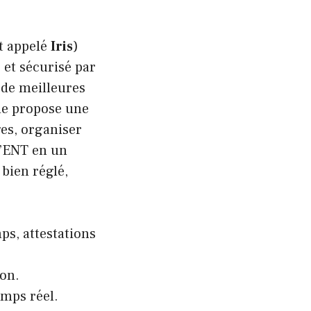
t appelé
Iris
)
 et sécurisé par
 de meilleures
ide propose une
ges, organiser
 l’ENT en un
 bien réglé,
s, attestations
ion.
emps réel.