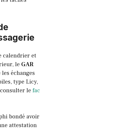
 de
ssagerie
 calendrier et
rieur, le
GAR
e les échanges
iles, type Licy,
 consulter le
fac
phi bondé avoir
une attestation