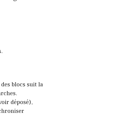
s.
 des blocs suit la
arches.
voir déposé),
nchroniser