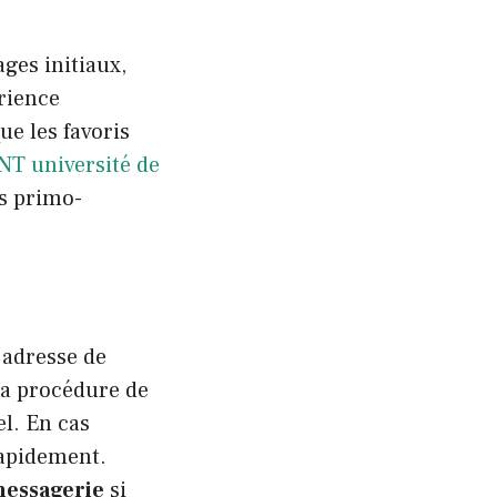
ges initiaux,
rience
ue les favoris
NT université de
s primo-
 adresse de
 la procédure de
el. En cas
rapidement.
essagerie
si