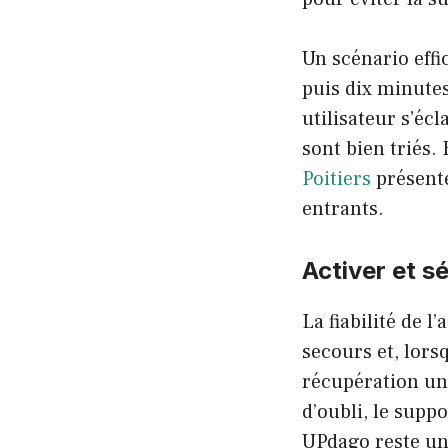
Un scénario effi
puis dix minutes
utilisateur s’écl
sont bien triés.
Poitiers
présente
entrants.
Activer et s
La fiabilité de 
secours et, lors
récupération une 
d’oubli, le supp
UPdago reste un 