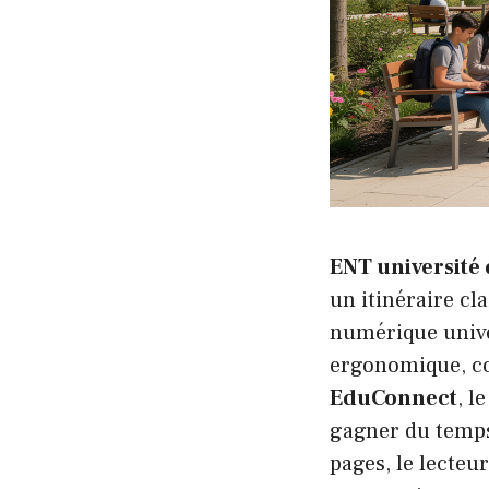
ENT université 
un itinéraire cl
numérique univer
ergonomique, c
EduConnect
, l
gagner du temps 
pages, le lecteu