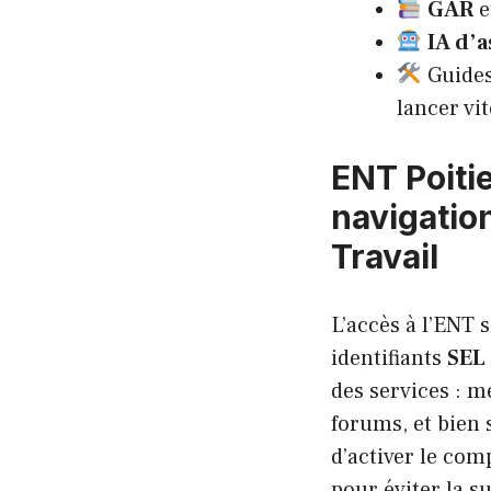
GAR
e
IA d’a
Guides,
lancer vit
ENT Poiti
navigatio
Travail
L’accès à l’ENT 
identifiants
SEL
des services : 
forums, et bien
d’activer le com
pour éviter la s