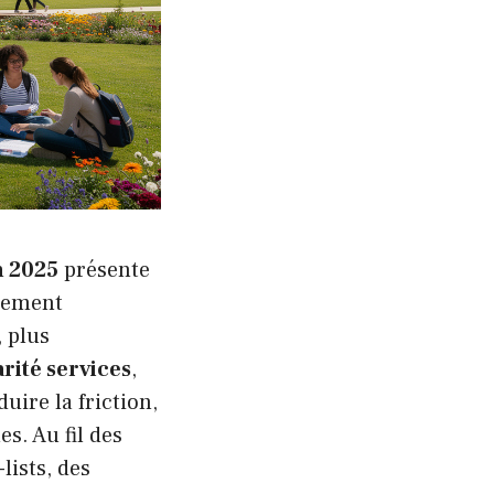
n 2025
présente
nnement
, plus
rité services
,
uire la friction,
s. Au fil des
lists, des