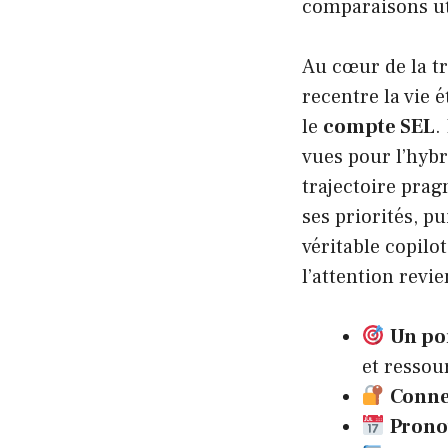
comparaisons uti
Au cœur de la t
recentre la vie 
le
compte SEL
.
vues pour l’hybr
trajectoire prag
ses priorités, p
véritable copilot
l’attention revi
Un por
et ressou
Conne
Prono