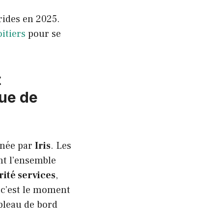
rides en 2025.
itiers
pour se
t
ue de
ignée par
Iris
. Les
nt l’ensemble
rité services
,
 c’est le moment
ableau de bord