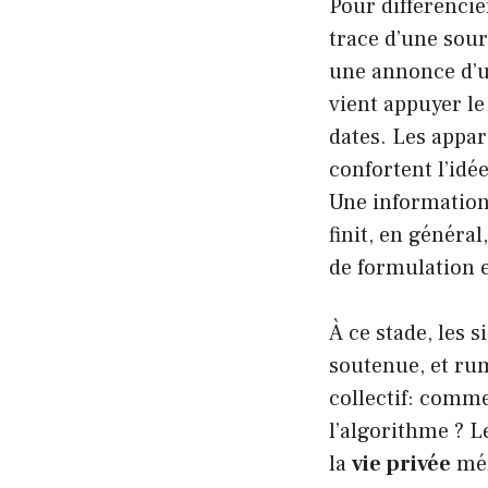
Pour différencier
trace d’une sou
une annonce d’u
vient appuyer le
dates. Les appar
confortent l’idée
Une information
finit, en généra
de formulation 
À ce stade, les 
soutenue, et rum
collectif: comme
l’algorithme ? L
la
vie privée
mér