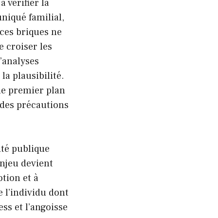
 vérifier la
niqué familial,
ces briques ne
e croiser les
d’analyses
la plausibilité.
de premier plan
c des précautions
ité publique
enjeu devient
otion et à
 l’individu dont
ess et l’angoisse