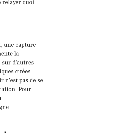
e relayer quoi
, une capture
mente la
 sur d’autres
iques citées
ir n’est pas de se
cation. Pour
a
agne