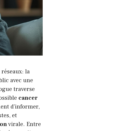
réseaux: la
blic avec une
logue traverse
ossible
cancer
ment d’informer,
tes, et
ion
virale. Entre