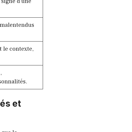
 signe d’une
, malentendus
et le contexte,
,
sonnalités.
iés et