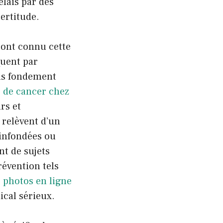
elais par des
ertitude.
 ont connu cette
quent par
ans fondement
 de cancer chez
rs et
 relèvent d’un
 infondées ou
nt de sujets
révention tels
s
photos en ligne
ical sérieux.