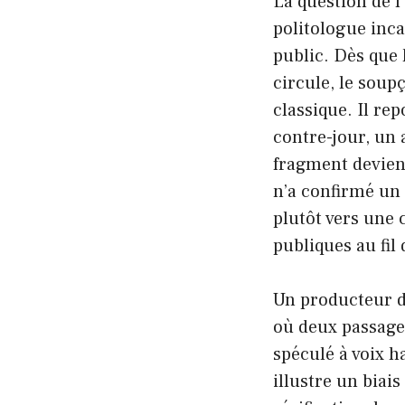
La question de l
politologue inca
public. Dès que 
circule, le soupç
classique. Il re
contre-jour, un 
fragment devient
n’a confirmé un
plutôt vers une 
publiques au fil 
Un producteur d
où deux passager
spéculé à voix h
illustre un bia