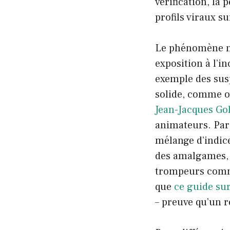
vérification, la
profils viraux s
Le phénomène n’
exposition à l’i
exemple des sus
solide, comme o
Jean-Jacques G
animateurs. Par 
mélange d’indice
des amalgames, q
trompeurs comme 
que
ce guide su
– preuve qu’un 