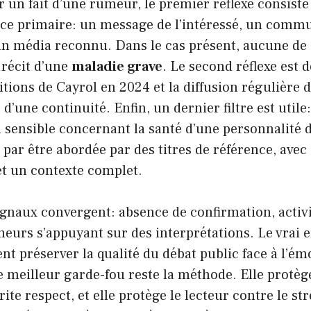
 un fait d’une rumeur, le premier réflexe consiste à
rce primaire: un message de l’intéressé, un commu
n média reconnu. Dans le cas présent, aucune de 
 récit d’une
maladie grave
. Le second réflexe est d
itions de Cayrol en 2024 et la diffusion régulière 
 d’une continuité. Enfin, un dernier filtre est utile: 
 sensible concernant la santé d’une personnalité 
l, par être abordée par des titres de référence, ave
et un contexte complet.
signaux convergent: absence de confirmation, activ
eurs s’appuyant sur des interprétations. Le vrai 
nt préserver la qualité du débat public face à l’ém
e meilleur garde-fou reste la méthode. Elle protège
ite respect, et elle protège le lecteur contre le str