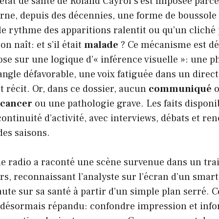
’état de santé de Roland Cayrol s’est imposée parce
rne, depuis des décennies, une forme de boussole 
le rythme des apparitions ralentit ou qu’un clich
on naît: et s’il était
malade
? Ce mécanisme est d
pose sur une logique d’« inférence visuelle »: une p
angle défavorable, une voix fatiguée dans un direct 
 récit. Or, dans ce dossier, aucun
communiqué
o
cancer
ou une pathologie grave. Les faits disponi
continuité d’activité, avec interviews, débats et re
des saisons.
e radio a raconté une scène survenue dans un trai
s, reconnaissant l’analyste sur l’écran d’un smar
aute sur sa santé à partir d’un simple plan serré. 
is désormais répandu: confondre impression et inf