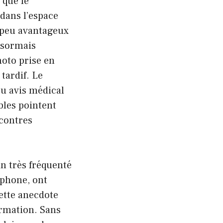
 que le
dans l’espace
é peu avantageux
ésormais
hoto prise en
tardif. Le
u avis médical
bles pointent
ncontres
n très fréquenté
tphone, ont
Cette anecdote
ormation. Sans