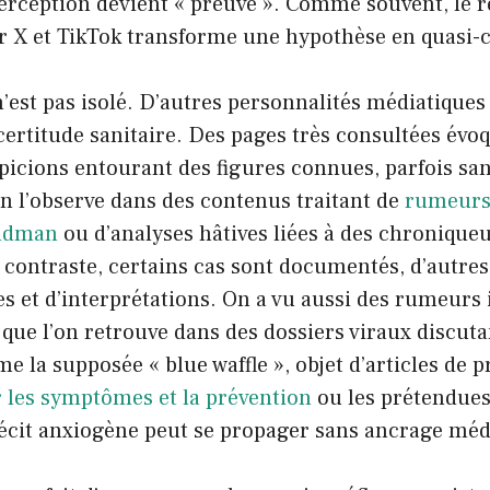
 perception devient « preuve ». Comme souvent, le r
ur X et TikTok transforme une hypothèse en quasi-c
est pas isolé. D’autres personnalités médiatiques
ncertitude sanitaire. Des pages très consultées évo
picions entourant des figures connues, parfois s
n l’observe dans des contenus traitant de
rumeurs
oldman
ou d’analyses hâtives liées à des chroniqueu
contraste, certains cas sont documentés, d’autres
s et d’interprétations. On a vu aussi des rumeurs
ue l’on retrouve dans des dossiers viraux discuta
la supposée « blue waffle », objet d’articles de p
r les symptômes et la prévention
ou les prétendue
récit anxiogène peut se propager sans ancrage méd