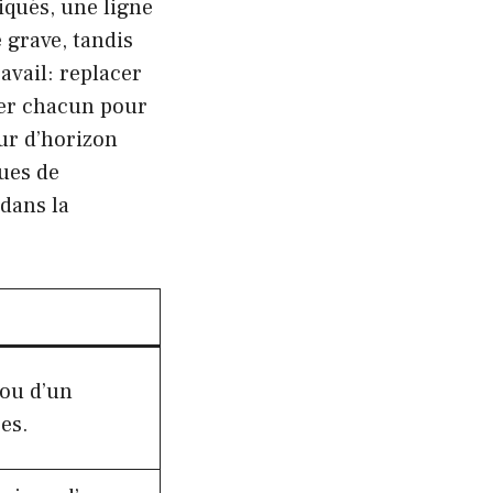
iqués, une ligne
 grave, tandis
avail: replacer
ller chacun pour
our d’horizon
ues de
dans la
ou d’un
es.