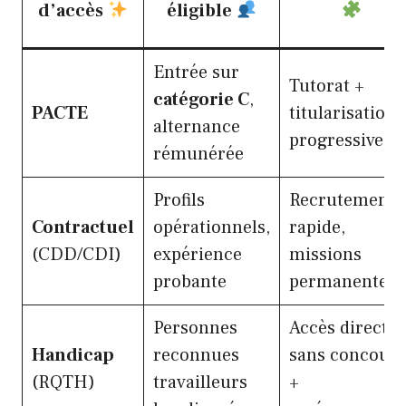
d’accès
éligible
Entrée sur
Tutorat +
catégorie C
,
PACTE
titularisation
alternance
progressive
rémunérée
Profils
Recrutement
Contractuel
opérationnels,
rapide,
(CDD/CDI)
expérience
missions
probante
permanentes
Personnes
Accès direct
Handicap
reconnues
sans concours
(RQTH)
travailleurs
+