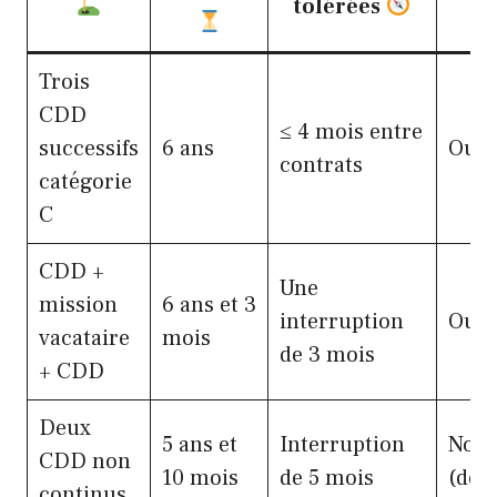
tolérées
Trois
CDD
≤ 4 mois entre
successifs
6 ans
Oui
contrats
catégorie
C
CDD +
Une
mission
6 ans et 3
interruption
Oui
vacataire
mois
de 3 mois
+ CDD
Deux
5 ans et
Interruption
Non
CDD non
10 mois
de 5 mois
(dép
continus