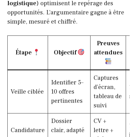
logistique
) optimisent le repérage des
opportunités. L’argumentaire gagne à être
simple, mesuré et chiffré.
Preuves
T
Étape
Objectif
attendues
m
Captures
Identifier 5–
d’écran,
1
Veille ciblée
10 offres
tableau de
se
pertinentes
suivi
Dossier
CV +
1 à
Candidature
clair, adapté
lettre +
jo