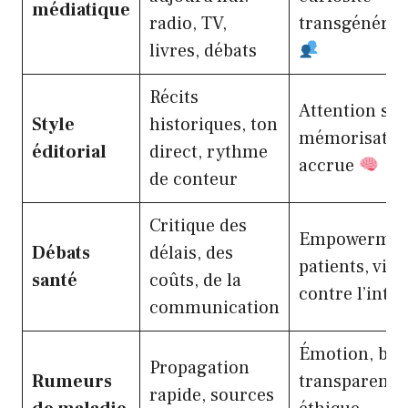
médiatique
radio, TV,
transgénérat
livres, débats
Récits
Attention so
Style
historiques, ton
mémorisatio
éditorial
direct, rythme
accrue
de conteur
Critique des
Empowermen
Débats
délais, des
patients, vig
santé
coûts, de la
contre l’into
communication
Émotion, bes
Propagation
Rumeurs
transparence
rapide, sources