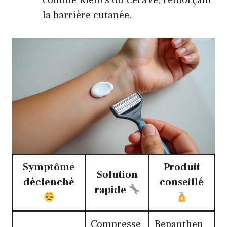
comme Kiehl’s ou CeraVe, renforçant
la barrière cutanée.
Symptôme
Produit
Solution
déclenché
conseillé
rapide
Compresse
Bepanthen