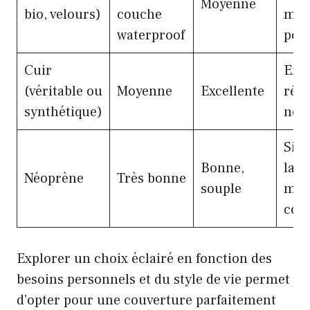
Moyenne
bio, velours)
couche
mac
waterproof
poss
Cuir
Entr
(véritable ou
Moyenne
Excellente
régu
synthétique)
néce
Sim
Bonne,
lava
Néoprène
Très bonne
souple
mai
cons
Explorer un choix éclairé en fonction des
besoins personnels et du style de vie permet
d’opter pour une couverture parfaitement