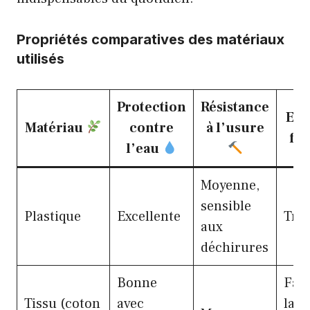
Propriétés comparatives des matériaux
utilisés
Protection
Résistance
Ent
Matériau
contre
à l’usure
fac
l’eau
Moyenne,
sensible
Plastique
Excellente
Très
aux
déchirures
Bonne
Faci
Tissu (coton
avec
lava