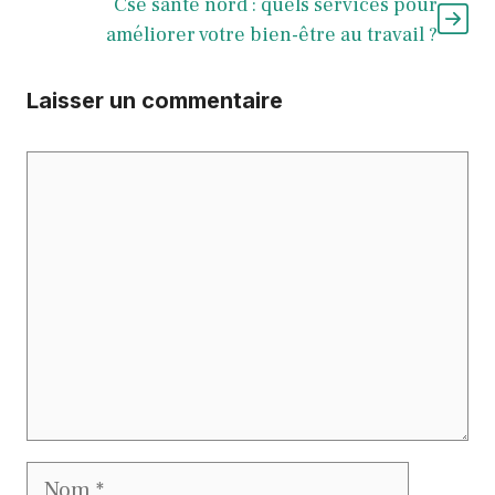
Cse santé nord : quels services pour
améliorer votre bien-être au travail ?
Laisser un commentaire
Commentaire
Nom