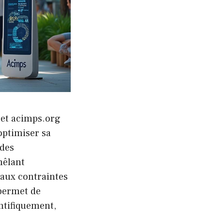
 et acimps.org
optimiser sa
 des
mêlant
 aux contraintes
 permet de
entifiquement,