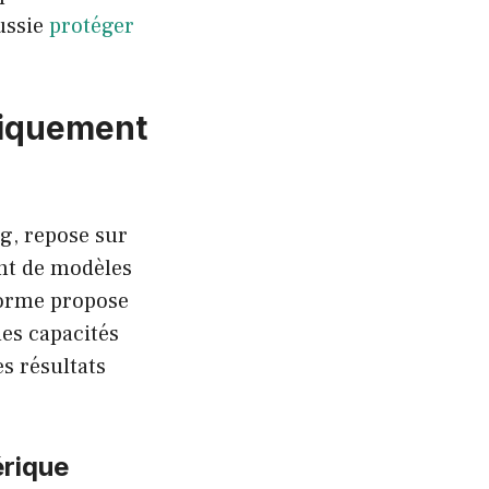
ussie
protéger
ifiquement
g, repose sur
ant de modèles
eforme propose
es capacités
es résultats
érique