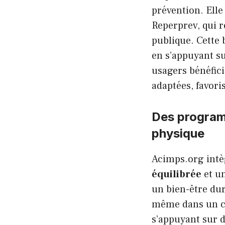
prévention. Ell
Reperprev, qui r
publique. Cette 
en s’appuyant su
usagers bénéfic
adaptées, favori
Des programm
physique
Acimps.org int
équilibrée
et u
un bien-être du
même dans un co
s’appuyant sur d