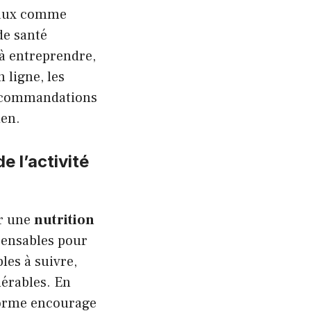
onaux comme
de santé
 à entreprendre,
 ligne, les
 recommandations
ien.
e l’activité
er une
nutrition
spensables pour
es à suivre,
érables. En
eforme encourage