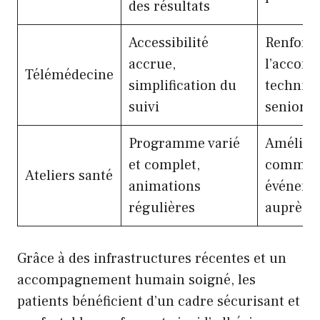
des résultats
Accessibilité
Renforc
accrue,
l’accom
Télémédecine
simplification du
techniqu
suivi
seniors
Programme varié
Améliore
et complet,
communi
Ateliers santé
animations
événeme
régulières
auprès d
Grâce à des infrastructures récentes et un
accompagnement humain soigné, les
patients bénéficient d’un cadre sécurisant et