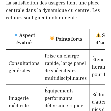
La satisfaction des usagers tient une place
centrale dans la dynamique du centre. Les
retours soulignent notamment :
Aspect
Sug
Points forts
évalué
d’amél
Prise en charge
Étendre 
Consultations
rapide, large panel
horaires
générales
de spécialistes
pour les 
multidisciplinaires
Équipements
Réduire 
Imagerie
performants,
d’attente
médicale
délivrance rapide
pics d’ac