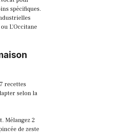
oins spécifiques.
ndustrielles
 ou L’Occitane
maison
 7 recettes
dapter selon la
at. Mélangez 2
pincée de zeste