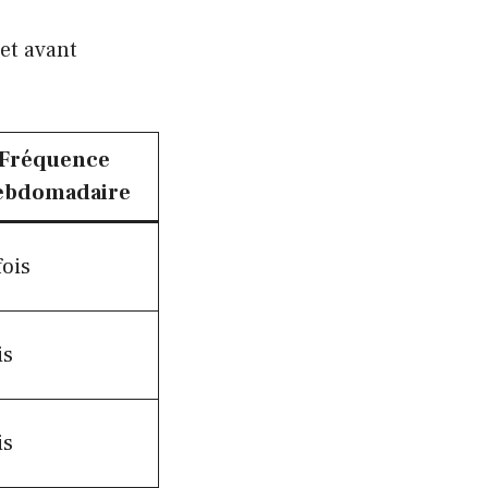
et avant
Fréquence
ebdomadaire
fois
is
is