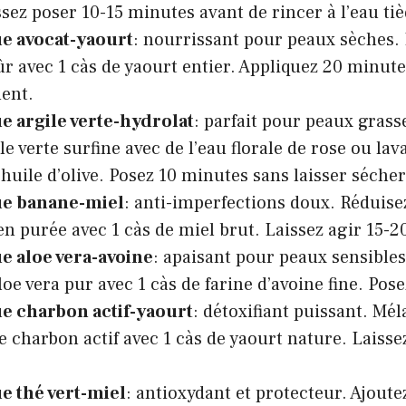
ssez poser 10-15 minutes avant de rincer à l’eau tiè
e avocat-yaourt
: nourrissant pour peaux sèches.
r avec 1 càs de yaourt entier. Appliquez 20 minute
ent.
e argile verte-hydrolat
: parfait pour peaux grass
le verte surfine avec de l’eau florale de rose ou la
’huile d’olive. Posez 10 minutes sans laisser séche
e banane-miel
: anti-imperfections doux. Réduis
en purée avec 1 càs de miel brut. Laissez agir 15-2
e aloe vera-avoine
: apaisant pour peaux sensibles
loe vera pur avec 1 càs de farine d’avoine fine. Pos
e charbon actif-yaourt
: détoxifiant puissant. Mé
e charbon actif avec 1 càs de yaourt nature. Laisse
e thé vert-miel
: antioxydant et protecteur. Ajoute