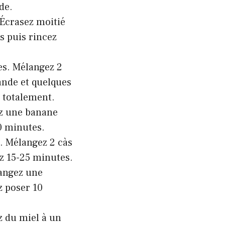
de.
 Écrasez moitié
s puis rincez
es. Mélangez 2
vande et quelques
r totalement.
ez une banane
0 minutes.
. Mélangez 2 càs
ez 15-25 minutes.
langez une
z poser 10
z du miel à un