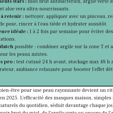
ents stars :
miel brut antibactérien, argile verte d
et aloe vera ultra-nourrissants.
à retenir :
nettoyer, appliquer avec un pinceau, re
e pose, rincer à l’eau tiède et hydrater aussitôt.
nce idéale :
1 à 2 fois par semaine pour éviter d
tations.
 Match
possible : combiner argile sur la zone T et a
pour les peaux mixtes.
s pro :
test cutané 24 h avant, stockage max 48 h 
rateur, ambiance relaxante pour booster l’effet dét
 bien-être pour une peau rayonnante devient un rit
n 2025. L’efficacité des masques maison, simples à
naturels du quotidien, séduit davantage chaque jou
uvoir brut du miel, de l’argile verte ou encore de l