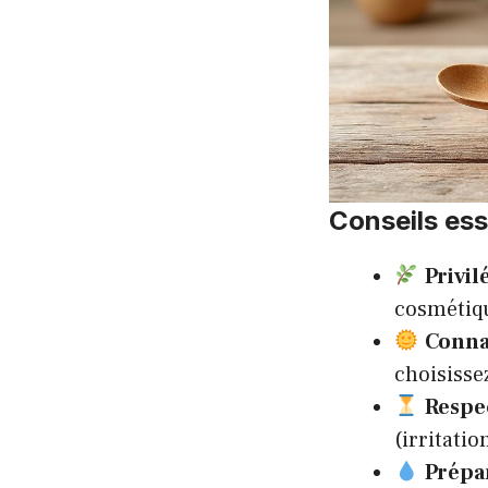
Conseils ess
Privil
cosmétiqu
Connai
choisisse
Respec
(irritatio
Prépar