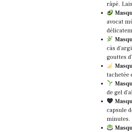
râpé. Lai
Masqu
avocat mû
délicatem
Masqu
càs d’argi
gouttes d
Masqu
tachetée 
Masqu
de gel d’a
Masqu
capsule d
minutes.
Masqu