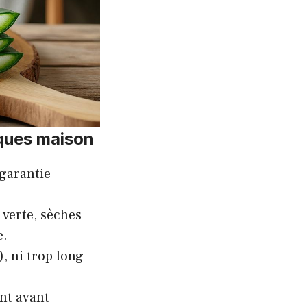
sques maison
 garantie
 verte, sèches
e.
), ni trop long
nt avant