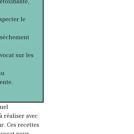
étoxifiante,
specter le
essèchement
vocat sur les
au
ente.
uel
 réaliser avec
r. Ces recettes
’avocat pour