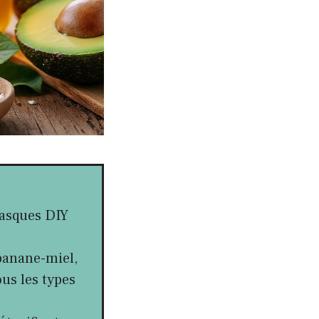
masques DIY
 banane-miel,
ous les types