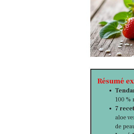
Résumé exp
Tendan
100 % 
7 recet
aloe ve
de peau