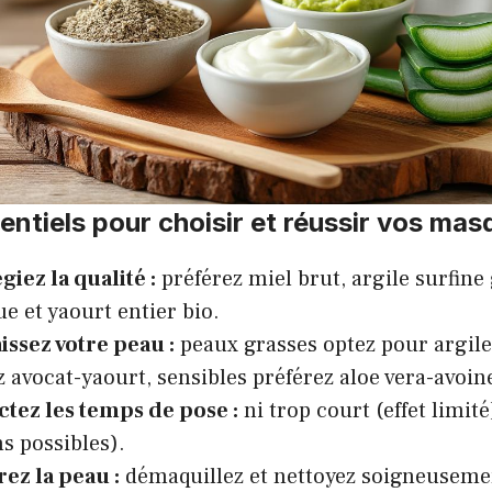
entiels pour choisir et réussir vos ma
égiez la qualité :
préférez miel brut, argile surfine
e et yaourt entier bio.
ssez votre peau :
peaux grasses optez pour argile
z avocat-yaourt, sensibles préférez aloe vera-avoin
tez les temps de pose :
ni trop court (effet limité
ns possibles).
ez la peau :
démaquillez et nettoyez soigneuseme