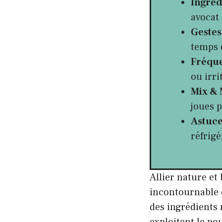
Ingrédi
avocat 
Gestes 
temps d
Fréque
ou irri
Mix &
joues 
Astuce
réfrigé
Allier nature et
incontournable e
des ingrédients 
exploitent le po