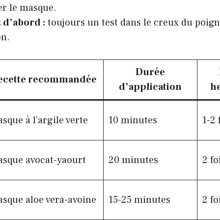
er le masque.
 d’abord :
toujours un test dans le creux du poign
on.
Durée
ecette recommandée
d’application
h
sque à l’argile verte
10 minutes
1-2 
sque avocat-yaourt
20 minutes
2 fo
sque aloe vera-avoine
15-25 minutes
2 fo