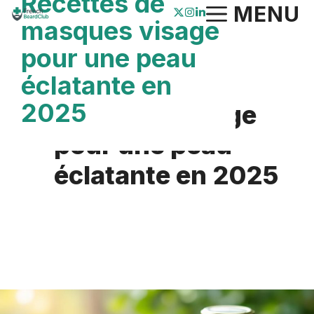
Recettes de
Aller
MENU
masques visage
au
pour une peau
contenu
Recettes de
éclatante en
2025
masques visage
pour une peau
éclatante en 2025