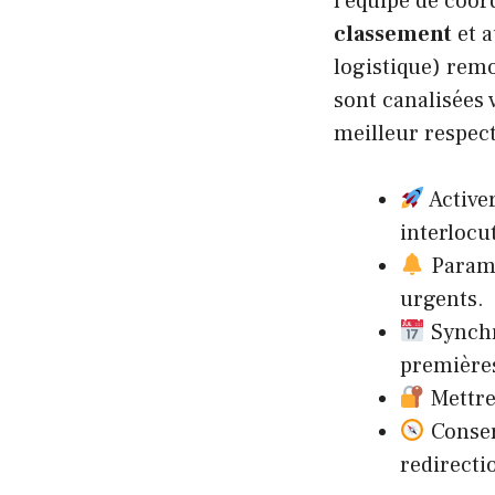
l’équipe de coor
classement
et 
logistique) rem
sont canalisées 
meilleur respect
Active
interlocu
Param
urgents.
Synch
premières
Mettre
Conserv
redirecti