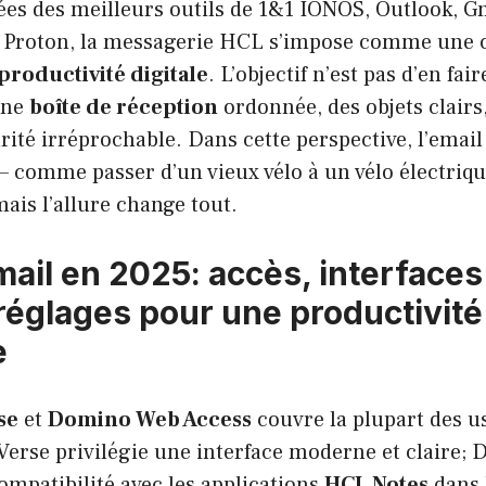
ées des meilleurs outils de 1&1 IONOS, Outlook, G
t Proton, la messagerie HCL s’impose comme une 
productivité digitale
. L’objectif n’est pas d’en fai
une
boîte de réception
ordonnée, des objets clairs
rité irréprochable. Dans cette perspective, l’emai
— comme passer d’un vieux vélo à un vélo électriqu
ais l’allure change tout.
il en 2025: accès, interfaces
réglages pour une productivité
e
se
et
Domino Web Access
couvre la plupart des u
 Verse privilégie une interface moderne et claire
compatibilité avec les applications
HCL Notes
dans 