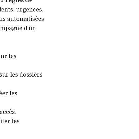
ux
règles de
ients, urgences,
ons automatisées
ccompagne d’un
ur les
ur les dossiers
éer les
accès.
ter les