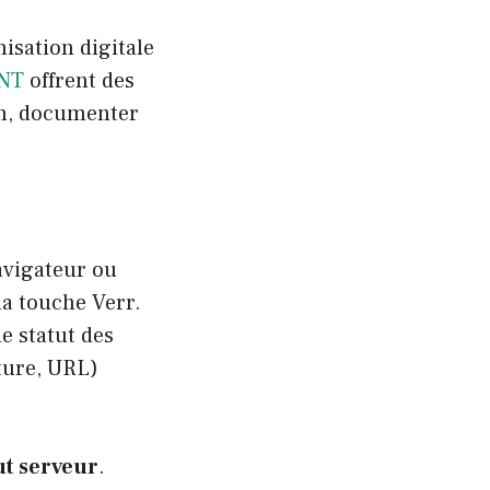
isation digitale
ENT
offrent des
ion, documenter
navigateur ou
la touche Verr.
e statut des
ture, URL)
ut serveur
.