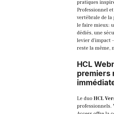
pratiques inspir
Professionnel e
vertébrale de la
le faire mieux: 
dédiés, une sécu
levier d’impact 
reste la même, m
HCL Webma
premiers 
immédiat
Le duo
HCL Ver
professionnels.
Access offre la 