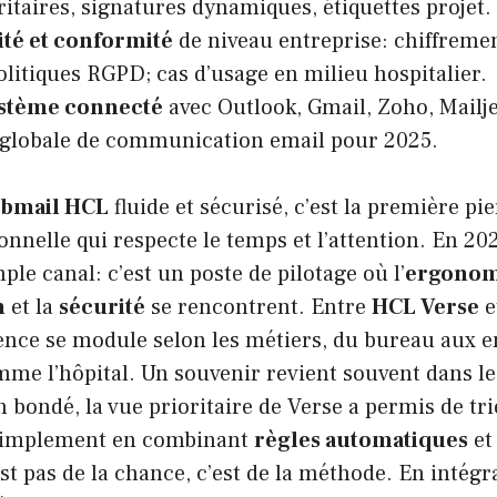
ritaires, signatures dynamiques, étiquettes projet.
ité et conformité
de niveau entreprise: chiffreme
politiques RGPD; cas d’usage en milieu hospitalier.
stème connecté
avec Outlook, Gmail, Zoho, Mailje
 globale de communication email pour 2025.
bmail HCL
fluide et sécurisé, c’est la première pi
onnelle qui respecte le temps et l’attention. En 20
ple canal: c’est un poste de pilotage où l’
ergonom
n
et la
sécurité
se rencontrent. Entre
HCL Verse
e
rience se module selon les métiers, du bureau aux
e l’hôpital. Un souvenir revient souvent dans les
n bondé, la vue prioritaire de Verse a permis de t
 simplement en combinant
règles automatiques
e
est pas de la chance, c’est de la méthode. En intégr