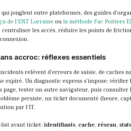
 qui jonglent entre plateformes, des guides d’organ
çu de l’ENT Lorraine
ou
la méthode Fac Poitiers 
: centraliser les accès, réduire les points de frict
 connexion.
ns accroc: réflexes essentiels
incidents relèvent d’erreurs de saisie, de caches 
e expiré. Un diagnostic express s’impose: vérifier 
a page, tester un autre navigateur, puis consulter l
problème persiste, un ticket documenté (heure, cap
ution par l’IT.
ist avant ticket:
identifiants
,
cache
,
réseau
,
stat