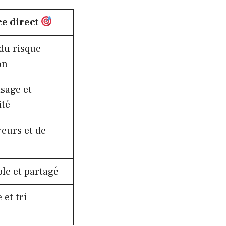
ce direct
du risque
on
sage et
ité
reurs et de
le et partagé
 et tri
é