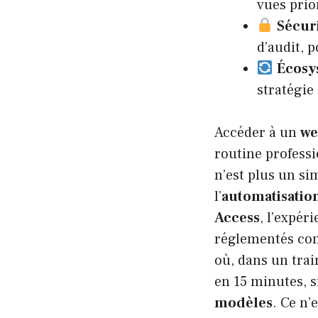
vues prio
Sécur
d’audit, 
Écosy
stratégie
Accéder à un
we
routine professi
n’est plus un sim
l’
automatisatio
Access
, l’expé
réglementés comm
où, dans un trai
en 15 minutes,
modèles
. Ce n’