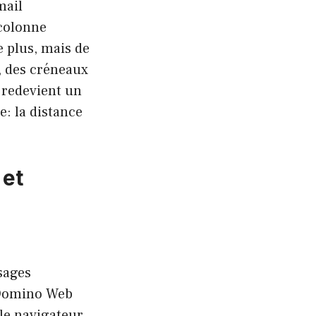
mail
colonne
re plus, mais de
, des créneaux
l redevient un
e: la distance
 et
sages
; Domino Web
le navigateur.