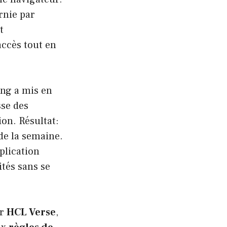
rnie par
t
accès tout en
ing a mis en
sse des
ion. Résultat:
de la semaine.
plication
ités sans se
ur
HCL Verse
,