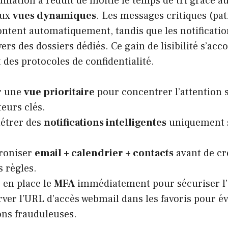
dination a réduit de moitié le temps de tri grâce a
aux
vues dynamiques
. Les messages critiques (pat
ontent automatiquement, tandis que les notificati
vers des dossiers dédiés. Ce gain de lisibilité s’a
 des protocoles de confidentialité.
r une
vue prioritaire
pour concentrer l’attention s
teurs clés.
étrer des
notifications intelligentes
uniquement s
roniser
email + calendrier + contacts
avant de cr
 règles.
 en place le
MFA
immédiatement pour sécuriser l’
er l’URL d’accès webmail dans les favoris pour évi
ons frauduleuses.