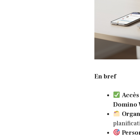
En bref
Accès 
Domino 
Organ
planifica
Person