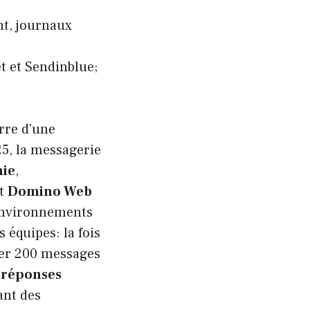
nt, journaux
t et Sendinblue;
erre d’une
25, la messagerie
ie
,
t
Domino Web
 environnements
 équipes: la fois
rier 200 messages
t
réponses
ant des