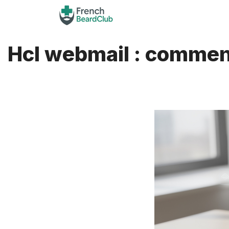
Aller
au
contenu
Hcl webmail : comment