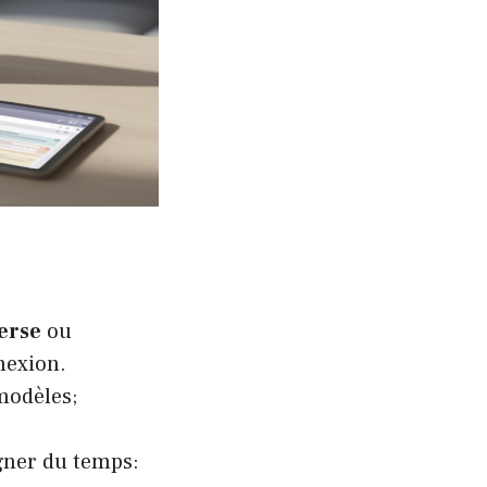
erse
ou
nexion.
 modèles;
ner du temps: