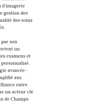
u d’imagerie
e gestion des
ualité des soins
ée.
 par son
portent un
les examens et
 personnalisé.
gie avancée :
mplifié aux
lliance entre
e un acteur clé
ion de Champs-