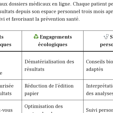
 aux dossiers médicaux en ligne. Chaque patient pe
sultats depuis son espace personnel trois mois ap
ivi et favorisant la prévention santé.
ts
Engagements
S
iques
écologiques
perso
Dématérialisation des
Conseils bi
résultats
adaptés
e
urisée
Réduction de l’édition
Interprétat
ultats
papier
des analyse
Optimisation des
z-vous
Suivi perso