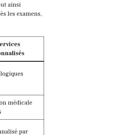
ut ainsi
rès les examens,
ervices
nnalisés
ologiques
ion médicale
s
nnalisé par