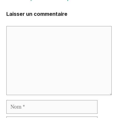
Laisser un commentaire
Commentaire
Nom