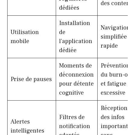
des contenu
dédiées
Installation
Navigation
Utilisation
de
simplifiée et
mobile
l’application
rapide
dédiée
Moments de
Prévention
déconnexion
du burn-out
Prise de pauses
pour détente
et fatigue
cognitive
excessive
Réception
Filtres de
des infos
Alertes
notification
importantes
intelligentes