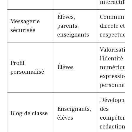
interactifs
Élèves,
Communica
Messagerie
parents,
directe et
sécurisée
enseignants
respectueu
Valorisation
l’identité
Profil
Élèves
numérique,
personnalisé
expression
personnelle
Développem
Enseignants,
des
Blog de classe
élèves
compétence
rédactionne