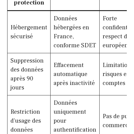
protection
Données
Forte
Hébergement
hébergées en
confidential
sécurisé
France,
respect de l
conforme SDET
européenn
Suppression
Effacement
Limitation 
des données
automatique
risques en 
après 90
après inactivité
comptes fe
jours
Données
Restriction
uniquement
Pas de publ
d’usage des
pour
commercial
données
authentification