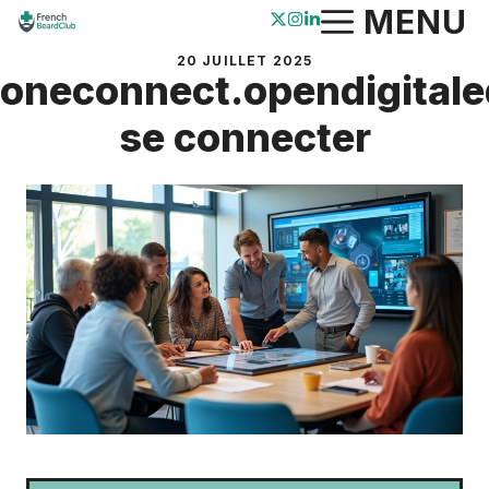
Aller
MENU
au
20 JUILLET 2025
contenu
oneconnect.opendigital
se connecter