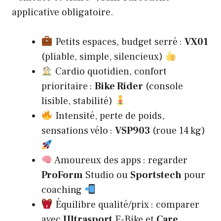
applicative obligatoire.
Petits espaces, budget serré :
VX01
(pliable, simple, silencieux)
Cardio quotidien, confort
prioritaire :
Bike Rider
(console
lisible, stabilité)
Intensité, perte de poids,
sensations vélo :
VSP903
(roue 14 kg)
Amoureux des apps : regarder
ProForm
Studio ou
Sportstech
pour
coaching
Équilibre qualité/prix : comparer
avec
Ultrasport
F-Bike et
Care