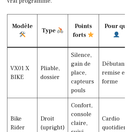
vrai programme.
Modèle
Points
Pour qui
Type
forts
Silence,
gain de
Débutants,
VX01 X
Pliable,
place,
remise en
BIKE
dossier
capteurs
forme
pouls
Confort,
console
Bike
Droit
Cardio
claire,
Rider
(upright)
quotidien
suivi