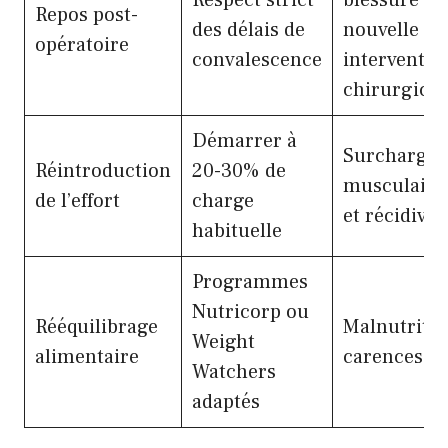
Repos post-
des délais de
nouvelle
opératoire
convalescence
interventio
chirurgical
Démarrer à
Surcharge
Réintroduction
20-30% de
musculaire
de l’effort
charge
et récidive
habituelle
Programmes
Nutricorp ou
Rééquilibrage
Malnutritio
Weight
alimentaire
carences
Watchers
adaptés