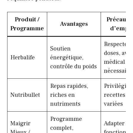
Produit /
Précauti
Avantages
Programme
d’emplo
Respecter 
Soutien
doses, avis
Herbalife
énergétique,
médical
contrôle du poids
nécessaire
Repas rapides,
Privilégier
Nutribullet
riches en
recettes
nutriments
variées
Programme
Maigrir
Adapter en
complet,
Mieux /
fonction de