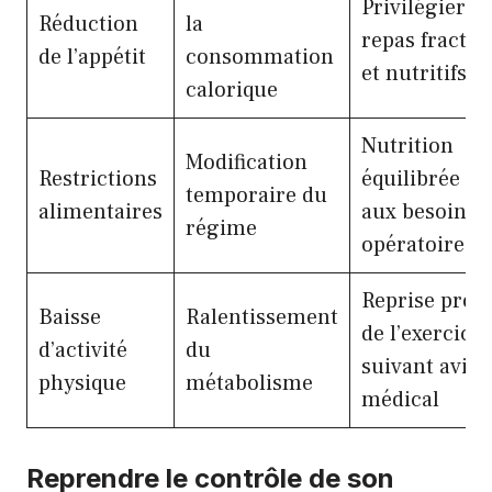
Privilégier d
Réduction
la
repas fracti
de l’appétit
consommation
et nutritifs
calorique
Nutrition
Modification
Restrictions
équilibrée ad
temporaire du
alimentaires
aux besoins p
régime
opératoires
Reprise prog
Baisse
Ralentissement
de l’exercice
d’activité
du
suivant avis
physique
métabolisme
médical
Reprendre le contrôle de son