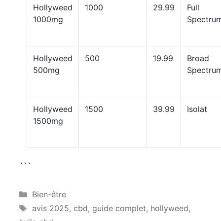
Hollyweed
1000
29.99
Full
1000mg
Spectru
Hollyweed
500
19.99
Broad
500mg
Spectru
Hollyweed
1500
39.99
Isolat
1500mg
```
Catégories
Bien-être
Étiquettes
avis 2025
,
cbd
,
guide complet
,
hollyweed
,