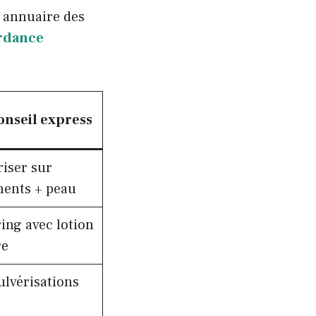
n annuaire des
rdance
nseil express
iser sur
ments + peau
ing avec lotion
re
ulvérisations