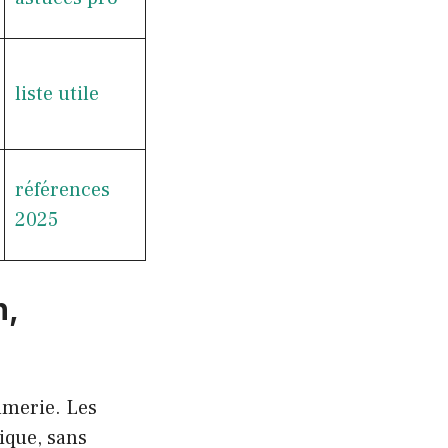
liste utile
références
2025
n,
umerie. Les
nique, sans