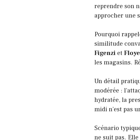
reprendre son no
approcher une si
Pourquoi rappele
similitude conva
Figenzi
et
Floye
les magasins. Rés
Un détail prati
modérée : l’atta
hydratée, la pre
midi n’est pas u
Scénario typique
ne suit pas. Ell