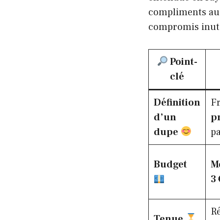
compliments au bu
compromis inuti
Point-
clé
Définition
Fr
d’un
p
dupe
p
Budget
M
3 
Ré
Tenue