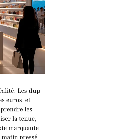
éalité. Les
dup
es euros, et
mprendre les
iser la tenue,
dote marquante
 matin pressé :