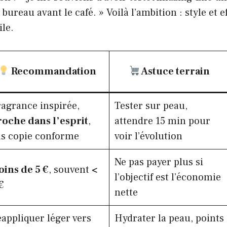
reau avant le café. » Voilà l’ambition : style et ef
le.
Recommandation
Astuce terrain
agrance inspirée,
Tester sur peau,
roche dans l’esprit
,
attendre 15 min pour
as copie conforme
voir l’évolution
Ne pas payer plus si
oins de 5 €
, souvent
<
l’objectif est l’économie
€
nette
appliquer léger vers
Hydrater la peau, points