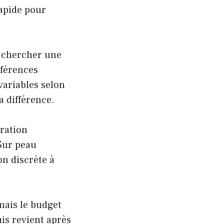
rapide pour
 : chercher une
éférences
variables selon
a différence.
tration
 Sur peau
on discrète à
ais le budget
uis revient après