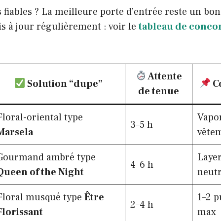
 fiables ? La meilleure porte d’entrée reste un bo
s à jour régulièrement : voir le
tableau de conco
Attente
Solution “dupe”
Co
de tenue
Floral-oriental type
Vapor
3–5 h
Marsela
vête
Gourmand ambré type
Layer
4–6 h
Queen of the Night
neut
Floral musqué type
Être
1–2 p
2–4 h
Florissant
max