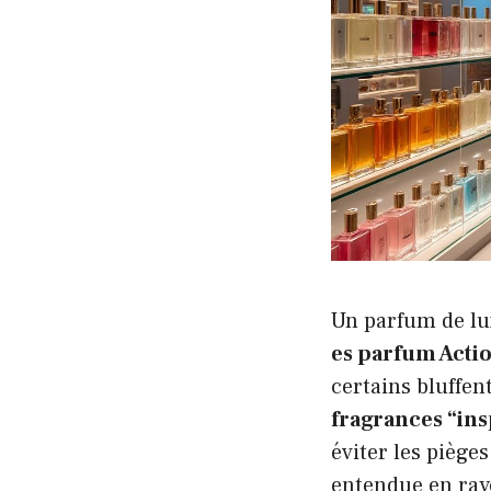
Un parfum de lux
es parfum Acti
certains bluffen
fragrances “ins
éviter les piège
entendue en rayo