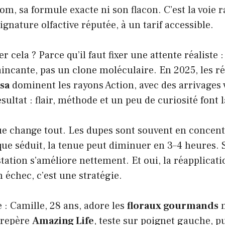
m, sa formule exacte ni son flacon. C’est la voie 
gnature olfactive réputée, à un tarif accessible.
r cela ? Parce qu’il faut fixer une attente réaliste
incante, pas un clone moléculaire. En 2025, les r
sa
dominent les rayons Action, avec des arrivages 
ultat : flair, méthode et un peu de curiosité font l
que change tout. Les dupes sont souvent en concen
que séduit, la tenue peut diminuer en 3–4 heures.
station s’améliore nettement. Et oui, la réapplicati
n échec, c’est une stratégie.
 : Camille, 28 ans, adore les
floraux gourmands
m
e repère
Amazing Life
, teste sur poignet gauche, p