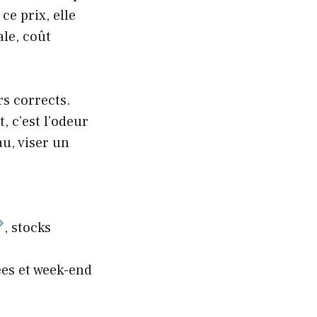
ce prix, elle
ale, coût
rs corrects.
, c’est l’odeur
au, viser un
, stocks
ées et week-end