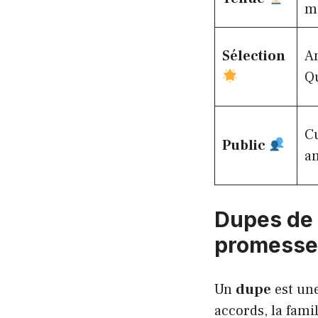
m
Sélection
Am
Qu
Cu
Public
am
Dupes de 
promesse 
Un
dupe
est une
accords, la famil