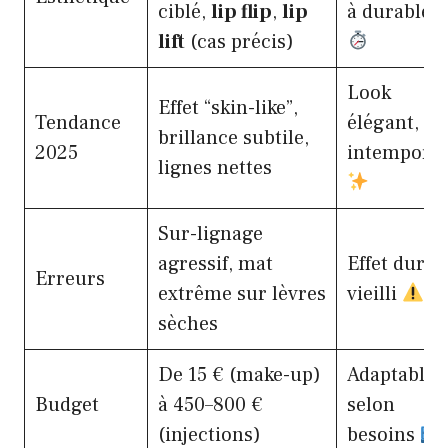
ciblé,
lip flip
,
lip
à durable
lift
(cas précis)
Look
Effet “skin-like”,
Tendance
élégant,
brillance subtile,
2025
intemporel
lignes nettes
Sur-lignage
agressif, mat
Effet dur,
Erreurs
extrême sur lèvres
vieilli
sèches
De 15 € (make-up)
Adaptable
Budget
à 450–800 €
selon
(injections)
besoins