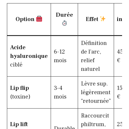
Co
Durée
Option
Effet
indi
Définition
Acide
6–12
de l’arc,
450–
hyaluronique
mois
relief
€
ciblé
naturel
Lèvre sup.
Lip flip
3–4
150–
légèrement
(toxine)
mois
€
“retournée”
Raccourcit
Lip lift
philtrum,
2500
Durable