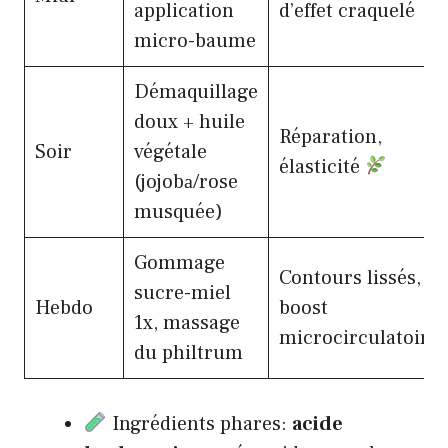
application
d’effet craquelé
micro-baume
Démaquillage
doux + huile
Réparation,
Soir
végétale
élasticité
(jojobа/rose
musquée)
Gommage
Contours lissés,
sucre-miel
Hebdo
boost
1x, massage
microcirculatoire
du philtrum
Ingrédients phares:
acide