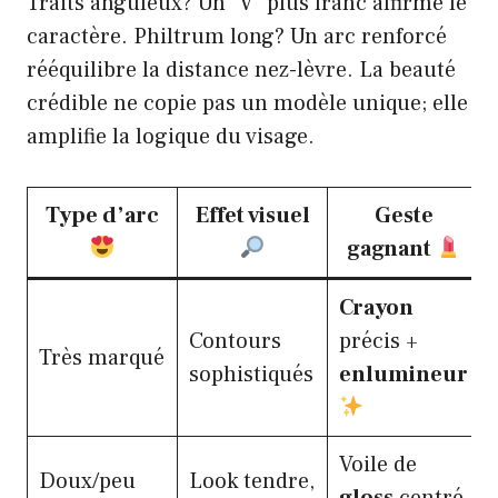
Traits anguleux? Un “V” plus franc affirme le
caractère. Philtrum long? Un arc renforcé
rééquilibre la distance nez-lèvre. La beauté
crédible ne copie pas un modèle unique; elle
amplifie la logique du visage.
Type d’arc
Effet visuel
Geste
gagnant
Crayon
Contours
précis +
Très marqué
sophistiqués
enlumineur
Voile de
Doux/peu
Look tendre,
gloss
centré