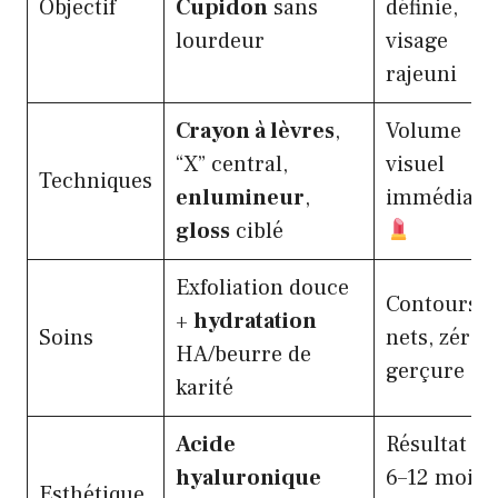
Objectif
Cupidon
sans
définie,
lourdeur
visage
rajeuni
Crayon à lèvres
,
Volume
“X” central,
visuel
Techniques
enlumineur
,
immédiat
gloss
ciblé
Exfoliation douce
Contours
+
hydratation
Soins
nets, zéro
HA/beurre de
gerçure
karité
Acide
Résultat de
hyaluronique
6–12 mois
Esthétique