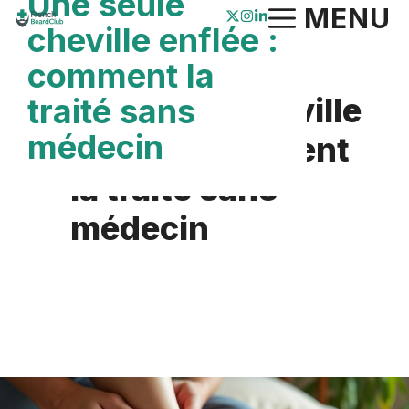
Une seule
Aller
MENU
cheville enflée :
au
comment la
contenu
Une seule cheville
traité sans
médecin
enflée : comment
la traité sans
médecin