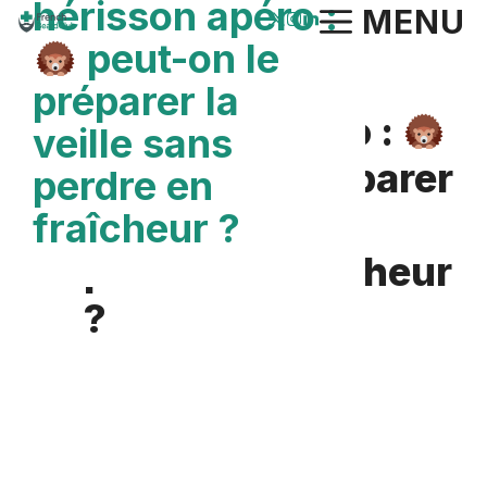
hérisson apéro :
Aller
MENU
au
peut-on le
contenu
préparer la
hérisson apéro :
veille sans
peut-on le préparer
perdre en
la veille sans
fraîcheur ?
perdre en fraîcheur
?