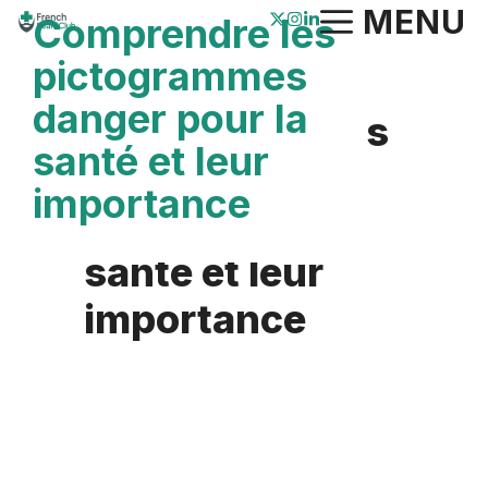
Aller
MENU
Comprendre les
au
pictogrammes
contenu
danger pour la
Comprendre les
santé et leur
pictogrammes
importance
danger pour la
santé et leur
importance