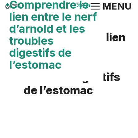
Comprendre le
Aller
MENU
au
lien entre le nerf
contenu
d’arnold et les
Comprendre le lien
troubles
entre le nerf
digestifs de
d’arnold et les
l’estomac
troubles digestifs
de l’estomac