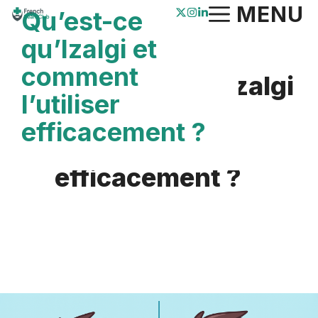
Aller
MENU
Qu’est-ce
au
qu’Izalgi et
contenu
comment
Qu’est-ce qu’Izalgi
l’utiliser
et comment
efficacement ?
l’utiliser
efficacement ?