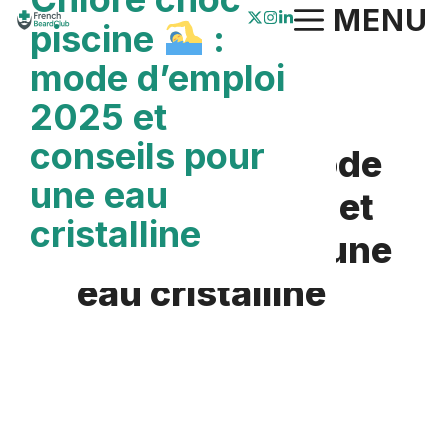
Aller
MENU
piscine
:
au
mode d’emploi
contenu
2025 et
Chlore choc
conseils pour
piscine
: mode
une eau
d’emploi 2025 et
cristalline
conseils pour une
eau cristalline