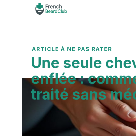
Aller
au
contenu
Une seule chevi
ARTICLE À NE PAS RATER
médecin
Une seule chev
enflée : comme
traité sans mé