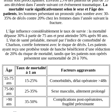
fémur sont préoccupantes. Environ 25% des patients de plus de 55
ans décèdent dans l’année suivant cet événement traumatique.
La
mortalité varie significativement selon le sexe et l’âge des
patients
, les hommes présentant un pronostic plus sombre avec 30-
35% de décès contre 20% chez les femmes dans l’année suivant la
fracture.
L’âge influence considérablement le taux de survie : la mortalité
dépasse 30% à partir de 75 ans et peut atteindre 50% après 90 ans.
L’état de santé préalable, mesuré par l’indice de comorbidité de
Charlson, corrèle fortement avec le risque de décès. Les patients
ayant reçu une prothèse totale de hanche bénéficient d’une réduction
de 20% du risque de mortalité, tandis que les patients non opérés
présentent une surmortalité de 20 à 70%.
Taux de mortalité
Âge
Facteurs aggravants
à 1 an
55-75
15-25%
Comorbidités, délai opératoire >48h
ans
75-90
25-35%
Sexe masculin, alitement prolongé
ans
>90
Complications post-opératoires,
35-50%
ans
fragilité préexistante